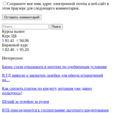
Сохраните мое имя, адрес электронной почты и веб-сайт в
этом браузере для следующего комментария.
Курсы валют
Курс ЦБ
$
81.41
€
94.06
Биржевой курс
$
82.40
€
95.20
Интересное:
Банки стали отказывать в ипотеке по одобренным условиям
В ГД заявили о закрытии лазейки для обхода ограничений
на…
Как снизить платеж по кредиту, которым уже давно
пользуюсь?
Штраф за телефон за рулем
ВТБ присоединится к госпрограмме льготного кредитования