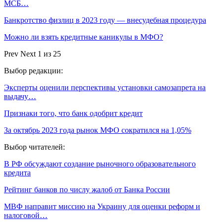
МСБ…
Банкротство физлиц в 2023 году — внесудебная процедура
Можно ли взять кредитные каникулы в МФО?
Prev
Next
1 из 25
Выбор редакции:
Эксперты оценили перспективы установки самозапрета на
выдачу…
Признаки того, что банк одобрит кредит
За октябрь 2023 года рынок МФО сократился на 1,05%
Выбор читателей:
В РФ обсуждают создание рыночного образовательного
кредита
Рейтинг банков по числу жалоб от Банка России
МВФ направит миссию на Украину для оценки реформ и
налоговой…