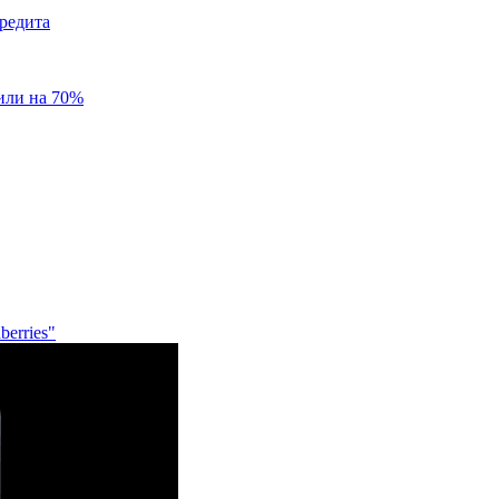
редита
или на 70%
erries"