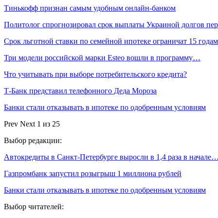
Тинькофф признан самым удобным онлайн-банком
Политолог спрогнозировал срок выплаты Украиной долгов пе
Срок льготной ставки по семейной ипотеке ограничат 15 года
Три модели российской марки Esteo вошли в программу…
Что учитывать при выборе потребительского кредита?
Т-Банк представил телефонного Деда Мороза
Банки стали отказывать в ипотеке по одобренным условиям
Prev
Next
1 из 25
Выбор редакции:
Автокредиты в Санкт-Петербурге выросли в 1,4 раза в начале
Газпромбанк запустил розыгрыш 1 миллиона рублей
Банки стали отказывать в ипотеке по одобренным условиям
Выбор читателей: