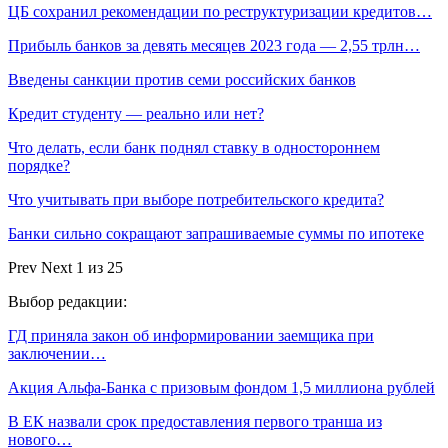
ЦБ сохранил рекомендации по реструктуризации кредитов…
Прибыль банков за девять месяцев 2023 года — 2,55 трлн…
Введены санкции против семи российских банков
Кредит студенту — реально или нет?
Что делать, если банк поднял ставку в одностороннем
порядке?
Что учитывать при выборе потребительского кредита?
Банки сильно сокращают запрашиваемые суммы по ипотеке
Prev
Next
1 из 25
Выбор редакции:
ГД приняла закон об информировании заемщика при
заключении…
Акция Альфа-Банка с призовым фондом 1,5 миллиона рублей
В ЕК назвали срок предоставления первого транша из
нового…