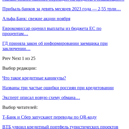
Прибыль банков за девять месяцев 2023 года — 2,55 трлн…
Альфа-Банк: свежие акции ноября
Еврокомиссар оценил выплаты из бюджета ЕС по
процентам…
ГД приняла закон об информировании заемщика при
заключении…
Prev
Next
1 из 25
Выбор редакции:
Что такое кредитные каникулы?
Названы три частые ошибки россиян при кредитовании
Эксперт описал новую схему обмана…
Выбор читателей:
Т-Банк и Сбер запускают переводы по QR-коду
ВТБ удвоил кредитный портфель туристических проектов