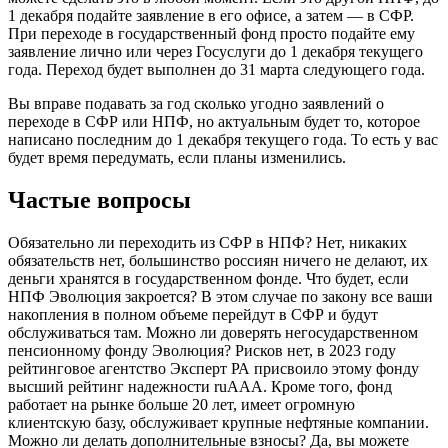
1 декабря подайте заявление в его офисе, а затем — в СФР.
При переходе в государственный фонд просто подайте ему
заявление лично или через Госуслуги до 1 декабря текущего
года. Переход будет выполнен до 31 марта следующего года.
Вы вправе подавать за год сколько угодно заявлений о
переходе в СФР или НПФ, но актуальным будет то, которое
написано последним до 1 декабря текущего года. То есть у вас
будет время передумать, если планы изменились.
Частые вопросы
Обязательно ли переходить из СФР в НПФ?
Нет, никаких
обязательств нет, большинство россиян ничего не делают, их
деньги хранятся в государственном фонде. Что будет, если
НПФ Эволюция закроется?
В этом случае по закону все ваши
накопления в полном объеме перейдут в СФР и будут
обслуживаться там. Можно ли доверять негосударственном
пенсионному фонду Эволюция?
Рисков нет, в 2023 году
рейтинговое агентство Эксперт РА присвоило этому фонду
высший рейтинг надежности ruAАА. Кроме того, фонд
работает на рынке больше 20 лет, имеет огромную
клиентскую базу, обслуживает крупные нефтяные компании.
Можно ли делать дополнительные взносы?
Да, вы можете