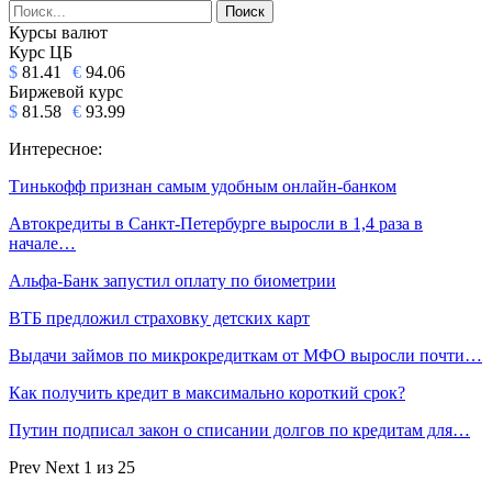
Курсы валют
Курс ЦБ
$
81.41
€
94.06
Биржевой курс
$
81.58
€
93.99
Интересное:
Тинькофф признан самым удобным онлайн-банком
Автокредиты в Санкт-Петербурге выросли в 1,4 раза в
начале…
Альфа-Банк запустил оплату по биометрии
ВТБ предложил страховку детских карт
Выдачи займов по микрокредиткам от МФО выросли почти…
Как получить кредит в максимально короткий срок?
Путин подписал закон о списании долгов по кредитам для…
Prev
Next
1 из 25