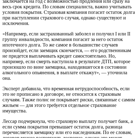
заключается на год с возможностью продления или сразу на
весь срок кредита. По словам специалиста, важно учитывать
условия покрытия. Страховая компания погасит остаток долга
при наступлении страхового случая, однако существуют и
исключения.
«Например, если застрахованный заболел и получил I или II
группу инвалидности, компания погасит за него остаток
ипотечного долга. То же самое в большинстве случаев
произойдет, если заемщик скончается, — его родственникам
не придется выплачивать кредит самостоятельно. Но,
например, если смерть наступила в результате ДТП, которое
произошло по вине заемщика, находившегося в состоянии
алкогольного опьянения, в выплате откажут», — уточнила
она.
Эксперт добавила, что временная нетрудоспособность, если
это не прописано в договоре, не относится к страховым
случаям. Также полис не покрывает риски, связанные с самим
жильем — для этого требуется отдельное страхование
имущества.
Лессар подчеркнула, что страховую выплату получает банк, а
если сумма покрытия превышает остаток долга, разница
перечисляется заемщику или его наследникам. По ее словам,
договор можно расторгнуть досрочно, однако это может