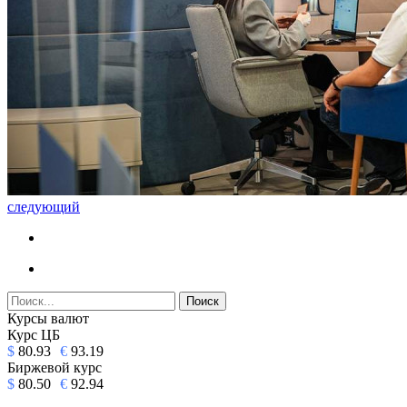
следующий
Курсы валют
Курс ЦБ
$
80.93
€
93.19
Биржевой курс
$
80.50
€
92.94