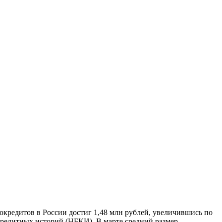
окредитов в России достиг 1,48 млн рублей, увеличившись по
кредитных историй (НБКИ). В марте средний размер