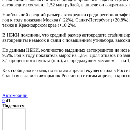
автокредита составил 1,52 млн рублей, в апреле он сократился н
Наибольший средний размер автокредита среди регионов зафикс
год к году показали Москва (+22%), Санкт-Петербург (+20,8%) 
также в Красноярском крае (+10,2%).
В НБКИ пояснили, что средний размер автокредита стабилизиро
автокредиты невысок в связи с повышением утильбора, высок
По данным НБКИ, количество выданных автокредитов на новые
9,5%. Год к году показатель вырос на 1,8%. Доля отказов по 
8,1 процентного пункта (п.п.), а с предыдущим месяцем — на 1,
Как сообщалось 6 мая, по итогам апреля текущего года в Росси
Granta возглавила авторынок России по итогам апреля, а кросс
Автомобили
0
41
Поделится