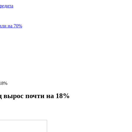
редита
или на 70%
 18%
д вырос почти на 18%