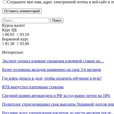
Сохраните мое имя, адрес электронной почты и веб-сайт в э
Курсы валют
Курс ЦБ
$
80.93
€
93.19
Биржевой курс
$
81.38
€
93.90
Интересное:
Эксперт оценил влияние снижения ключевой ставки на…
Более половины вкладов размещено на срок 3-6 месяцев
Где взять деньги в долг, чтобы оплатить обучение в вузе?
ВТБ выпустил платежные стикеры
Средний размер автокредита в РФ за год вырос почти на 18%
Политолог спрогнозировал срок выплаты Украиной долгов пе
Россияне ждут удешевления кредитов до шести месяцев после