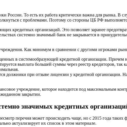
 России. То есть их работа критически важна для рынка. В сл
толкнуться с проблемами. Поэтому со стороны ЦБ РФ выполняется
ющих кредитных организаций. Это позволяет заранее предотвр
ельствах системно значимый банк не закрывается в принудител
чреждения. Как минимум в сравнении с другими игроками рынка
щенных в системообразующей кредитной организации. Причем не 
нтируется выплата большей суммы через реестр кредиторов, так 
нимальная.
ся должники при отзыве лицензии у кредитной организации. Н
ансовое учреждение, которое находится под максимальным конт
еожиданном закрытии.
истемно значимых кредитных организаци
есмотр перечня может происходить чаще, но с 2015 года таких 
ально актуализирует их список в этом материале.