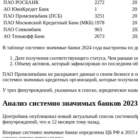
ПАО РОСБАНК
2272
20
АО ЮниКредит Банк
1
20
ПАО Промсвязьбанк (ПСБ)
3251
20
ПАО Московский Кредитный Банк (МКБ)
1978
20
ПАО Совкомбанк
963
20
АО Тинькофф Банк
2673
20
В таблице системно значимые банки 2024 года выстроены по д
Дате получения соответствующего статуса. Чем раньше о
Объему активов, который зафиксирован по последним о
ПАО Промсвязьбанк не раскрывает данные о своем бизнесе в об
системно значимых кредитных организаций, которые получили с
У трех финучреждений, указанных в списке, юридическое назва
Анализ системно значимых банков 2023
Центробанк опубликовал новый актуальный список системообра
финучреждений, что и 12 месяцев тому назад.
Впервые системно значимые банки определены ЦБ РФ в 2015 год
одного нового игрока рынка.