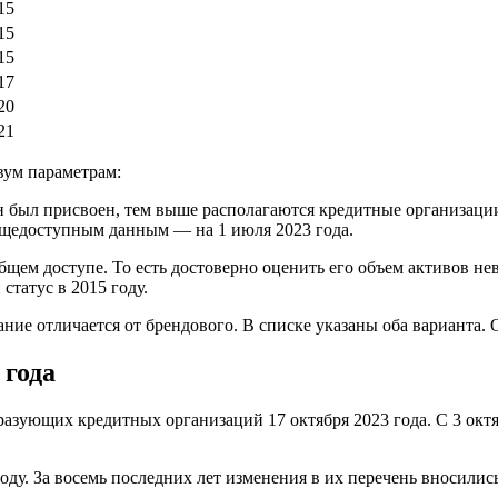
15
15
15
17
20
21
вум параметрам:
н был присвоен, тем выше располагаются кредитные организаци
бщедоступным данным — на 1 июля 2023 года.
щем доступе. То есть достоверно оценить его объем активов не
татус в 2015 году.
ние отличается от брендового. В списке указаны оба варианта.
 года
зующих кредитных организаций 17 октября 2023 года. С 3 октяб
у. За восемь последних лет изменения в их перечень вносились