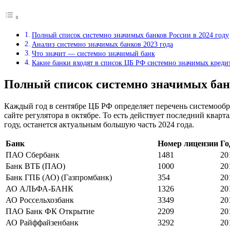
Полный список системно значимых банков России в 2024 году
Анализ системно значимых банков 2023 года
Что значит — системно значимый банк
Какие банки входят в список ЦБ РФ системно значимых кред
Полный список системно значимых банк
Каждый год в сентябре ЦБ РФ определяет перечень системообр
сайте регулятора в октябре. То есть действует последний квар
году, останется актуальным большую часть 2024 года.
Банк
Номер лицензии
Го
ПАО Сбербанк
1481
20
Банк ВТБ (ПАО)
1000
20
Банк ГПБ (АО) (Газпромбанк)
354
20
АО АЛЬФА-БАНК
1326
20
АО Россельхозбанк
3349
20
ПАО Банк ФК Открытие
2209
20
АО Райффайзенбанк
3292
20