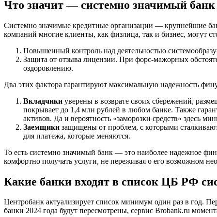
Что значит — системно значимый банк
Системно значимые кредитные организации — крупнейшие банки
компаний многие клиенты, как физлица, так и бизнес, могут с
Повышенный контроль над деятельностью системообразу
Защита от отзыва лицензии. При форс-мажорных обстоят
оздоровлению.
Два этих фактора гарантируют максимальную надежность фину
Вкладчики
уверены в возврате своих сбережений, разме
покрывает до 1,4 млн рублей в любом банке. Также гара
активов. Да и вероятность «заморозки средств» здесь ми
Заемщики
защищены от проблем, с которыми сталкивают
для платежа, которые меняются.
То есть системно значимый банк — это наиболее надежное фин
комфортно получать услуги, не переживая о его возможном н
Какие банки входят в список ЦБ РФ с
Центробанк актуализирует список минимум один раз в год. Пер
банки 2024 года будут пересмотрены, сервис Brobank.ru момент