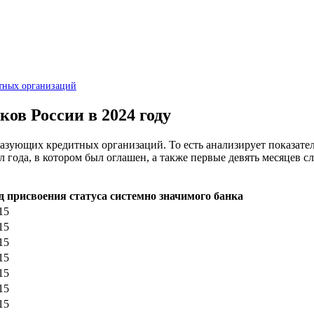
итных организаций
ов России в 2024 году
азующих кредитных организаций. То есть анализирует показател
тал года, в котором был оглашен, а также первые девять месяцев
д присвоения статуса системно значимого банка
15
15
15
15
15
15
15