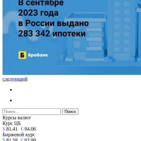
следующий
Курсы валют
Курс ЦБ
$
81.41
€
94.06
Биржевой курс
$
81.58
€
93.99