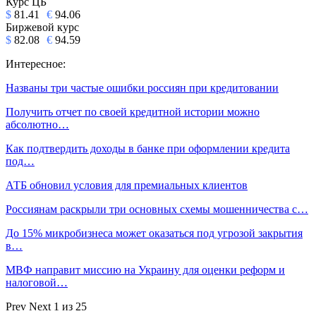
Курс ЦБ
$
81.41
€
94.06
Биржевой курс
$
82.08
€
94.59
Интересное:
Названы три частые ошибки россиян при кредитовании
Получить отчет по своей кредитной истории можно
абсолютно…
Как подтвердить доходы в банке при оформлении кредита
под…
АТБ обновил условия для премиальных клиентов
Россиянам раскрыли три основных схемы мошенничества с…
До 15% микробизнеса может оказаться под угрозой закрытия
в…
МВФ направит миссию на Украину для оценки реформ и
налоговой…
Prev
Next
1 из 25