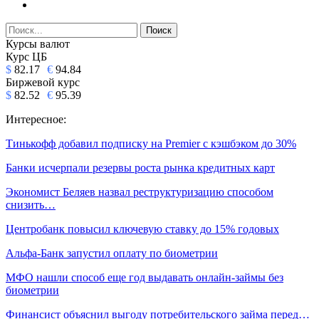
Курсы валют
Курс ЦБ
$
82.17
€
94.84
Биржевой курс
$
82.52
€
95.39
Интересное:
Тинькофф добавил подписку на Premier с кэшбэком до 30%
Банки исчерпали резервы роста рынка кредитных карт
Экономист Беляев назвал реструктуризацию способом
снизить…
Центробанк повысил ключевую ставку до 15% годовых
Альфа-Банк запустил оплату по биометрии
МФО нашли способ еще год выдавать онлайн-займы без
биометрии
Финансист объяснил выгоду потребительского займа перед…