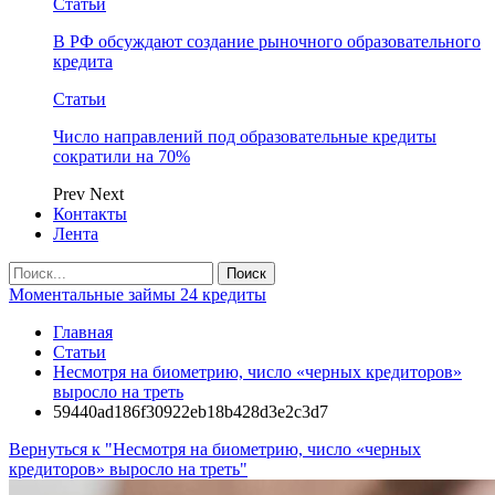
Статьи
В РФ обсуждают создание рыночного образовательного
кредита
Статьи
Число направлений под образовательные кредиты
сократили на 70%
Prev
Next
Контакты
Лента
Моментальные займы 24 кредиты
Главная
Статьи
Несмотря на биометрию, число «черных кредиторов»
выросло на треть
59440ad186f30922eb18b428d3e2c3d7
Вернуться к "Несмотря на биометрию, число «черных
кредиторов» выросло на треть"