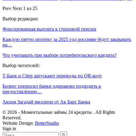
Prev
Next
1 из 25
Выбор редакции:
Фиксированная выплата к страховой пенсии
Каждую пятую ипотеку за 2025 год россияне будут закрывать
на…
Что учитывать при выборе потребительского кредита?
Выбор читателей:
Т-Банк и Сбер запускают переводы по QR-коду
Бизнес попросил банки одинаково подходить к
предоставлению…
Акция Загадай миллион от Ак Барс Банка
© 2026 - Моментальные займы 24 кредиты . All Rights
Reserved.
Website Design:
BetterStudio
Sign in