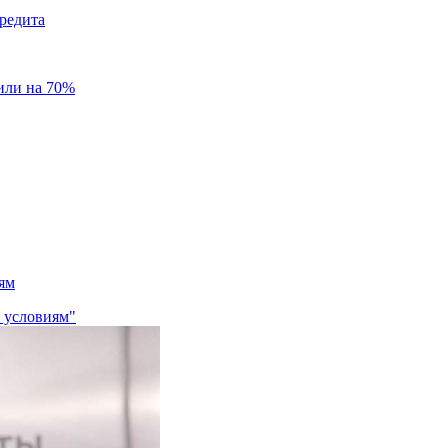
редита
или на 70%
ям
м условиям"