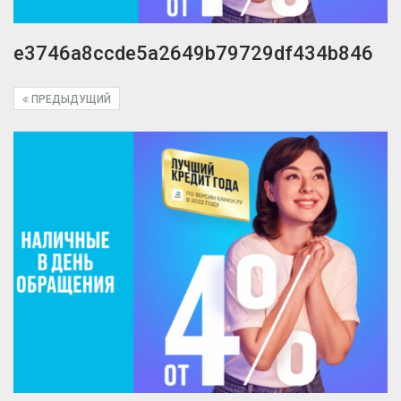
e3746a8ccde5a2649b79729df434b846
ПРЕДЫДУЩИЙ