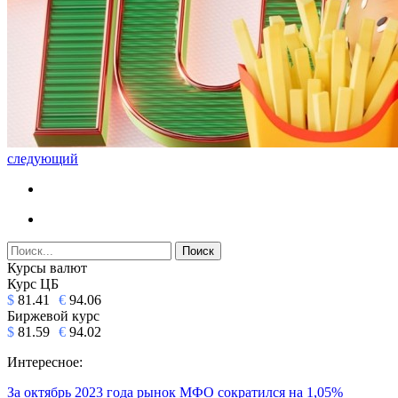
следующий
Курсы валют
Курс ЦБ
$
81.41
€
94.06
Биржевой курс
$
81.59
€
94.02
Интересное:
За октябрь 2023 года рынок МФО сократился на 1,05%