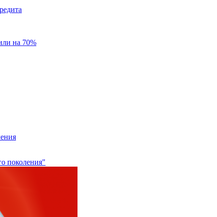
редита
или на 70%
ления
го поколения"