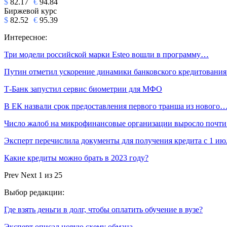
$
82.17
€
94.84
Биржевой курс
$
82.52
€
95.39
Интересное:
Три модели российской марки Esteo вошли в программу…
Путин отметил ускорение динамики банковского кредитовани
Т-Банк запустил сервис биометрии для МФО
В ЕК назвали срок предоставления первого транша из нового
Число жалоб на микрофинансовые организации выросло почт
Эксперт перечислила документы для получения кредита с 1 ию
Какие кредиты можно брать в 2023 году?
Prev
Next
1 из 25
Выбор редакции:
Где взять деньги в долг, чтобы оплатить обучение в вузе?
Эксперт описал новую схему обмана…