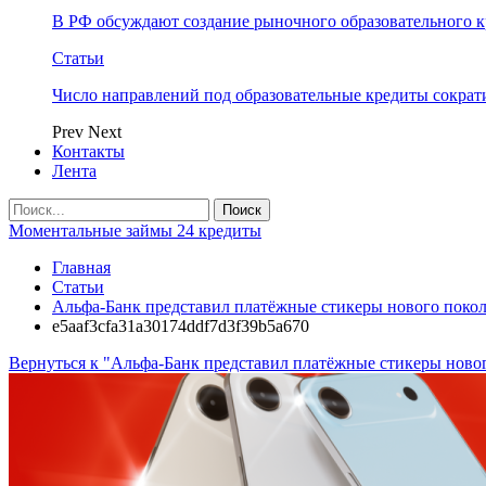
В РФ обсуждают создание рыночного образовательного к
Статьи
Число направлений под образовательные кредиты сократ
Prev
Next
Контакты
Лента
Моментальные займы 24 кредиты
Главная
Статьи
Альфа-Банк представил платёжные стикеры нового поко
e5aaf3cfa31a30174ddf7d3f39b5a670
Вернуться к "Альфа-Банк представил платёжные стикеры ново