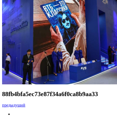
88fb4bfa5ec73e87f34a6f0ca8b9aa33
предыдущий