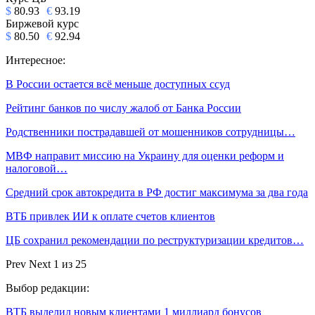
$
80.93
€
93.19
Биржевой курс
$
80.50
€
92.94
Интересное:
В России остается всё меньше доступных ссуд
Рейтинг банков по числу жалоб от Банка России
Родственники пострадавшей от мошенников сотрудницы…
МВФ направит миссию на Украину для оценки реформ и
налоговой…
Средний срок автокредита в РФ достиг максимума за два года
ВТБ привлек ИИ к оплате счетов клиентов
ЦБ сохранил рекомендации по реструктуризации кредитов…
Prev
Next
1 из 25
Выбор редакции:
ВТБ выделил новым клиентами 1 миллиард бонусов