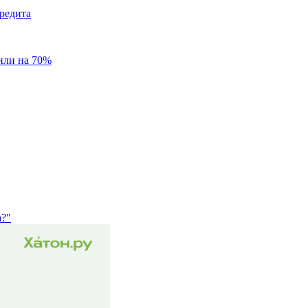
редита
или на 70%
а?"