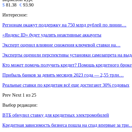
$
81.38
€
93.90
Интересное:
Регионам окажут поддержку на 750 млрд рублей по линии…
«Яндекс ID» будет удалять неактивные аккаунты
Эксперт оценил влияние снижения ключевой ставки на…
Эксперты оценили перспективы установки самозапрета на вы
Кто может помочь получить кредит? Помощь кредитного броке
Прибыль банков за девять месяцев 2023 года — 2,55 трлн…
Реальные ставки по кредитам всё еще достигают 30% годовых
Prev
Next
1 из 25
Выбор редакции:
ВТБ обнулил ставку для кредитных электромобилей
Кредитная зависимость бизнеса пошла на спад впервые за три