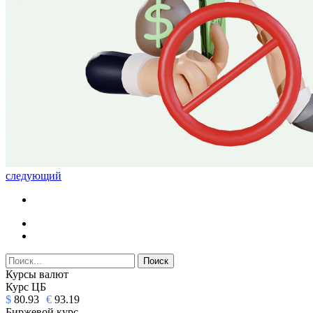
следующий
Курсы валют
Курс ЦБ
$
80.93
€
93.19
Биржевой курс