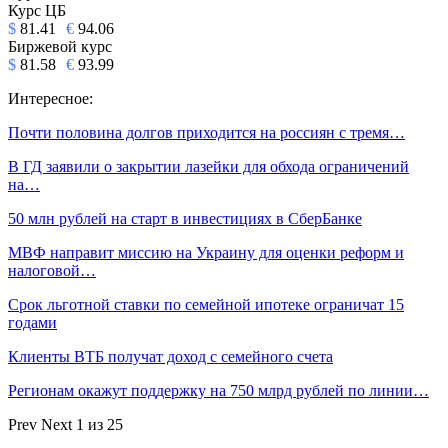
Курс ЦБ
$
81.41
€
94.06
Биржевой курс
$
81.58
€
93.99
Интересное:
Почти половина долгов приходится на россиян с тремя…
В ГД заявили о закрытии лазейки для обхода ограничений
на…
50 млн рублей на старт в инвестициях в СберБанке
МВФ направит миссию на Украину для оценки реформ и
налоговой…
Срок льготной ставки по семейной ипотеке ограничат 15
годами
Клиенты ВТБ получат доход с семейного счета
Регионам окажут поддержку на 750 млрд рублей по линии…
Prev
Next
1 из 25