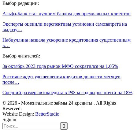
Выбор редакции:
Альфа-Банк стал лучшим банком для премиальных клиентов
Эксперты оценили перспективы установки самозапрета на
выдачу…
Набиуллина назвала ускорение кредитования существенным
в…
Выбор читателей:
За октябрь 2023 года рынок МФО сократился на 1,05%
Россияне ждут удешевления кредитов до шести месяцев
после…
Средний размер автокредита в РФ за год вырос почти на 18%
© 2026 - Моментальные займы 24 кредиты . All Rights
Reserved.
Website Design:
BetterStudio
Sign in