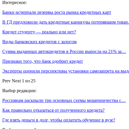
Интересное:
Банки исчерпали резервы роста рынка кредитных карт
В ГД предложили дать кредитные каникулы потерявшим това
Кредит студенту — реально или нет?
Виды банковских кредитов с залогом
Сумма выданных автокредитов в России выросла на 21% за…
Признаки того, что банк одобрит кредит
Эксперты оценили перспективы установки самозапрета на вы
Prev
Next
1 из 25
Выбор редакции:
Россиянам раскрыли три основных схемы мошенничества с…
Как правильно отказаться от полученного кредита?
Где взять деньги в долг, чтобы оплатить обучение в вузе?