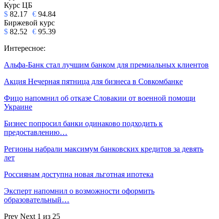
Курс ЦБ
$
82.17
€
94.84
Биржевой курс
$
82.52
€
95.39
Интересное:
Альфа-Банк стал лучшим банком для премиальных клиентов
Акция Нечерная пятница для бизнеса в Совкомбанке
Фицо напомнил об отказе Словакии от военной помощи
Украине
Бизнес попросил банки одинаково подходить к
предоставлению…
Регионы набрали максимум банковских кредитов за девять
лет
Россиянам доступна новая льготная ипотека
Эксперт напомнил о возможности оформить
образовательный…
Prev
Next
1 из 25