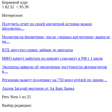
Биржевой курс
$
82.52
€
95.39
Интересное:
Получить отчет по своей кредитной истории можно
абсолютно…
Несмотря на биометрию, число «черных кредиторов» выросло
на…
ВТБ запустил сервис займов до зарплаты
МФО начнут работать по новому стандарту в РФ с 1 июля
Эксперты заявили об увеличении доступности автокредитов
в…
Регионам окажут поддержку на 750 млрд рублей по линии…
Акция Загадай миллион от Ак Барс Банка
Prev
Next
1 из 25
Выбор редакции: